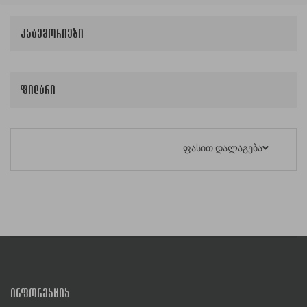
კატეგორიები
ფილტრი
ფასით დალაგება
ᲘᲜᲤᲝᲠᲛᲐᲪᲘᲐ