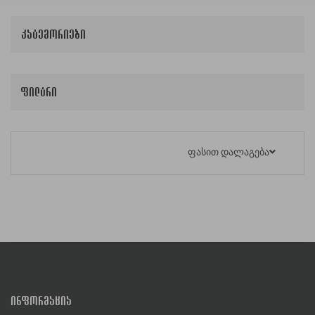
კატეგორიები
ფილტრი
ფასით დალაგება
ᲘᲜᲤᲝᲠᲛᲐᲪᲘᲐ