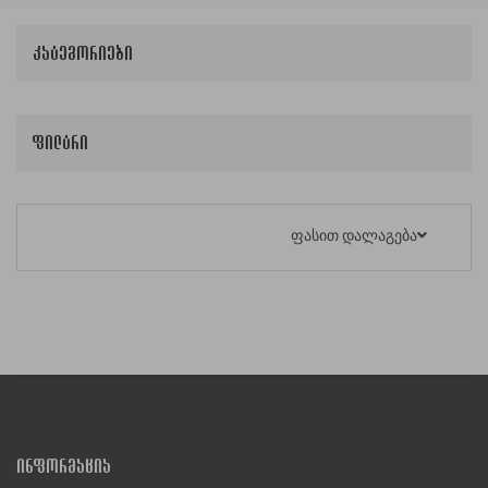
კატეგორიები
ფილტრი
ფასით დალაგება
ᲘᲜᲤᲝᲠᲛᲐᲪᲘᲐ