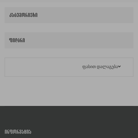
კატეგორიები
ფილტრი
ფასით დალაგება
ᲘᲜᲤᲝᲠᲛᲐᲪᲘᲐ