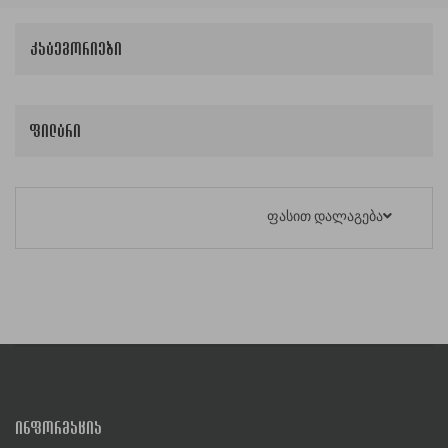
კატეგორიები
ფილტრი
ფასით დალაგება
ᲘᲜᲤᲝᲠᲛᲐᲪᲘᲐ