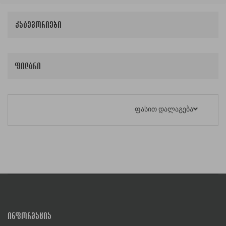
კატეგორიები
ფილტრი
ფასით დალაგება
ᲘᲜᲤᲝᲠᲛᲐᲪᲘᲐ