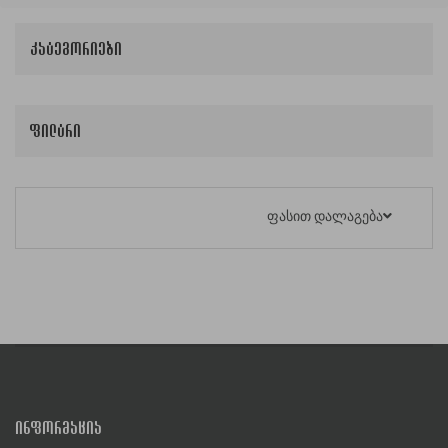
კატეგორიები
ფილტრი
ფასით დალაგება
ᲘᲜᲤᲝᲠᲛᲐᲪᲘᲐ