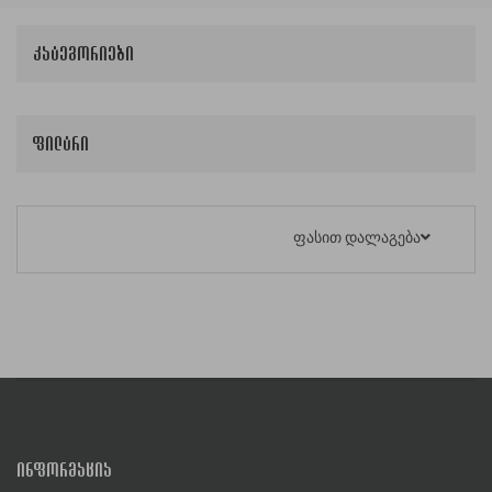
კატეგორიები
ფილტრი
ფასით დალაგება
ᲘᲜᲤᲝᲠᲛᲐᲪᲘᲐ