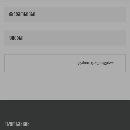
კატეგორიები
ფილტრი
ფასით დალაგება
ᲘᲜᲤᲝᲠᲛᲐᲪᲘᲐ