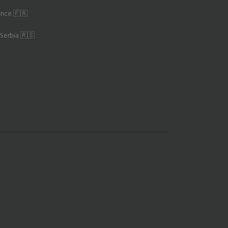
rance 🇫🇷
 Serbia 🇷🇸