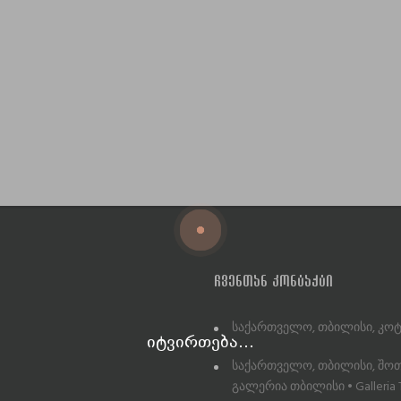
ᲩᲕᲔᲜᲗᲐᲜ ᲙᲝᲜᲢᲐᲥᲢᲘ
საქართველო, თბილისი, კოტე
იტვირთება...
საქართველო, თბილისი, შოთა
გალერია თბილისი • Galleria T